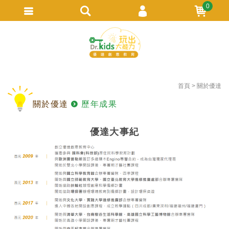
0
會員登入
繁體中文
會員註冊
忘記密碼
首頁
關於優達
訂單查詢
關於優達
歷年成果
追蹤清單
TRACK LISTING
優達大事紀