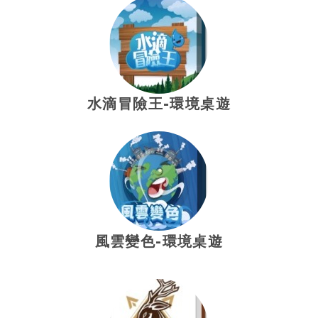
水滴冒險王-環境桌遊
風雲變色-環境桌遊