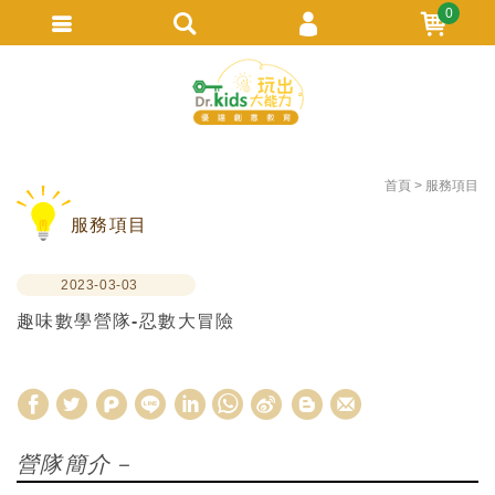
0
會員登入
繁體中文
會員註冊
忘記密碼
首頁
服務項目
訂單查詢
服務項目
追蹤清單
TRACK LISTING
2023-03-03
趣味數學營隊-忍數大冒險
W
S
h
i
營隊簡介－
a
n