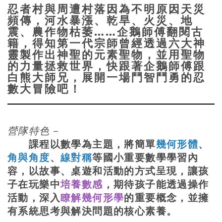
t
a
忍者村與周遭村落因為不明原因天災
s
W
頻傳，河水暴漲、乾旱、火災、地
震、農作物枯萎……企鵝師傅翻閱古
A
e
籍，得知第一代宗師曾經透過六大神
p
i
靈製作出神聖的元素聖物，並用聖物
p
b
的力量拯救世界，快跟著企鵝師傅跟
白熊大師兄，展開一場鬥智鬥勇的忍
o
數大冒險吧！
營隊特色－
課程以數學為主題，將簡單
幾何形體
、
角與角度
、
線對稱
等國小重要數學學習內
容，以故事、桌遊和活動的方式呈現，讓孩
子在玩樂中
培養數感
，期待孩子能透過操作
活動，深入
瞭解幾何形學
的重要概念，並擁
有系統思考與解決問題的核心素養。