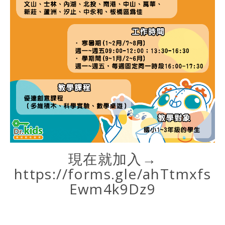
現在就加入→
https://forms.gle/ahTtmxfs
Ewm4k9Dz9